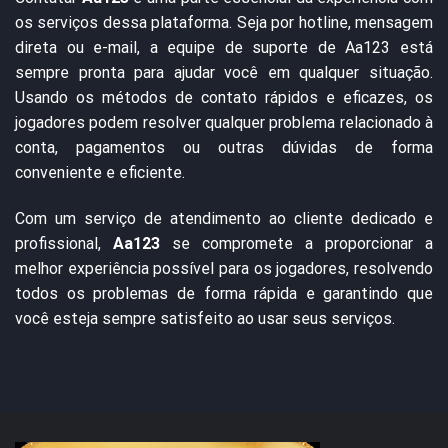
os serviços dessa plataforma. Seja por hotline, mensagem
direta ou e-mail, a equipe de suporte de Aa123 está
sempre pronta para ajudar você em qualquer situação.
Usando os métodos de contato rápidos e eficazes, os
jogadores podem resolver qualquer problema relacionado à
conta, pagamentos ou outras dúvidas de forma
conveniente e eficiente.
Com um serviço de atendimento ao cliente dedicado e
profissional,
Aa123
se compromete a proporcionar a
melhor experiência possível para os jogadores, resolvendo
todos os problemas de forma rápida e garantindo que
você esteja sempre satisfeito ao usar seus serviços.