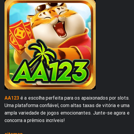
AA123
é a escolha perfeita para os apaixonados por slots.
Uma plataforma confiável, com altas taxas de vitória e uma
ampla variedade de jogos emocionantes. Junte-se agora e
concorra a prêmios incríveis!