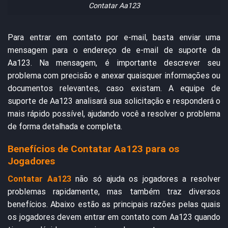
Contatar Aa123
Para entrar em contato por e-mail, basta enviar uma
mensagem para o endereço de e-mail de suporte da
Aa123. Na mensagem, é importante descrever seu
problema com precisão e anexar quaisquer informações ou
documentos relevantes, caso existam. A equipe de
suporte de Aa123 analisará sua solicitação e responderá o
mais rápido possível, ajudando você a resolver o problema
de forma detalhada e completa.
Benefícios de Contatar Aa123 para os
Jogadores
Contatar Aa123
não só ajuda os jogadores a resolver
problemas rapidamente, mas também traz diversos
benefícios. Abaixo estão as principais razões pelas quais
os jogadores devem entrar em contato com Aa123 quando