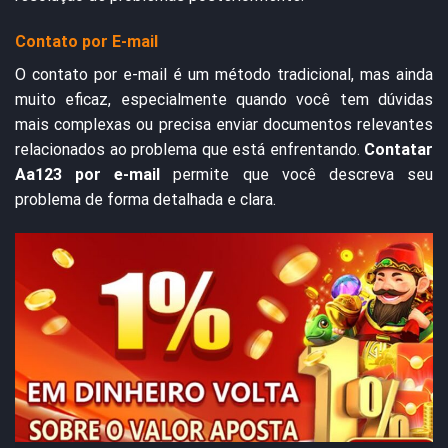
Contato por E-mail
O contato por e-mail é um método tradicional, mas ainda
muito eficaz, especialmente quando você tem dúvidas
mais complexas ou precisa enviar documentos relevantes
relacionados ao problema que está enfrentando.
Contatar
Aa123 por e-mail
permite que você descreva seu
problema de forma detalhada e clara.