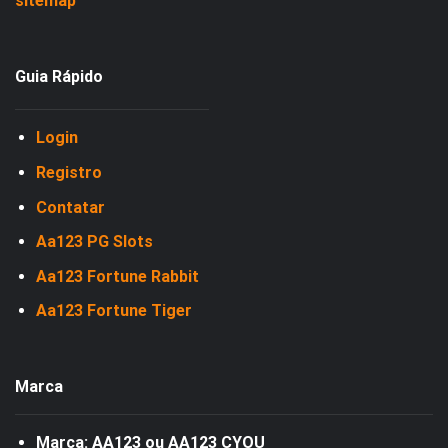
sitemap
Guia Rápido
Login
Registro
Contatar
Aa123 PG Slots
Aa123 Fortune Rabbit
Aa123 Fortune Tiger
Marca
Marca: AA123 ou AA123 CYOU