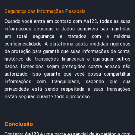
Segurança das Informações Pessoais
Quando você entra em contato com Aa123, todas as suas
informações pessoais e dados sensíveis são mantidas
em total segurança e tratados com a máxima
confidencialidade. A plataforma adota medidas rigorosas
de proteção para garantir que suas informações de conta,
histórico de transações financeiras e quaisquer outros
dados fornecidos sejam protegidos contra acesso não
autorizado. Isso garante que você possa compartilhar
informações com tranquilidade, sabendo que sua
privacidade está sendo respeitada e suas transações
estão seguras durante todo o processo.
Conclusão
Contatar
Aa123
é uma parte essencial da experiência com